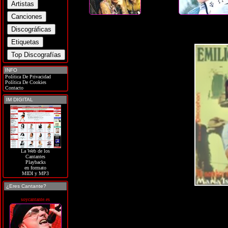
INFO
Política De Privacidad
Política De Cookies
Contacto
IM DIGITAL
La Web de los
Cantantes
Playbacks
en formato
MIDI y MP3
¿Eres Cantante?
soycantante.es