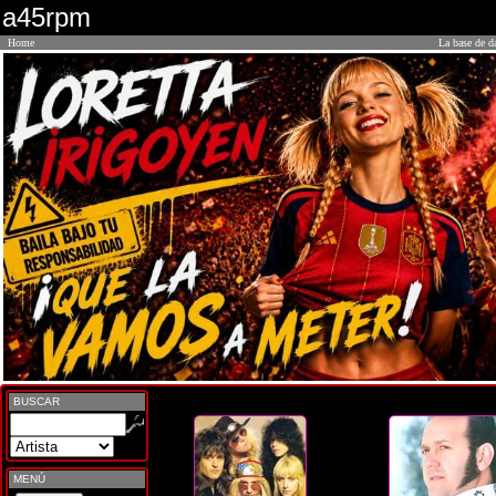
a45rpm
Home
La base de d
BUSCAR
MENÚ