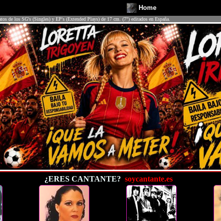
Home
atos de los SG's (Singles) y EP's (Extended Plays) de 17 cm. (7") editados en España.
¿ERES CANTANTE?
soycantante.es