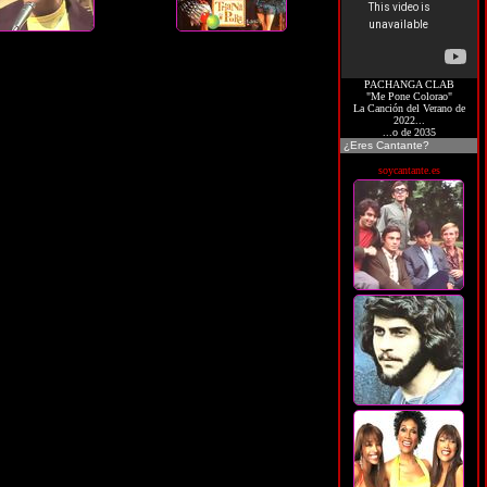
PACHANGA CLAB
"Me Pone Colorao"
La Canción del Verano de
2022...
...o de 2035
¿Eres Cantante?
soycantante.es