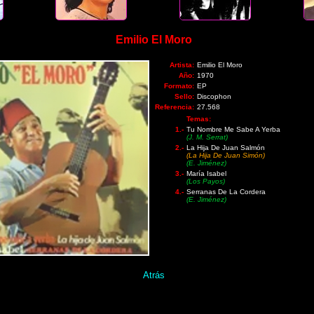
Emilio El Moro
Artista:
Emilio El Moro
Año:
1970
Formato:
EP
Sello:
Discophon
Referencia:
27.568
Temas:
1.-
Tu Nombre Me Sabe A Yerba
(J. M. Serrat)
2.-
La Hija De Juan Salmón
(La Hija De Juan Simón)
(E. Jiménez)
3.-
María Isabel
(Los Payos)
4.-
Serranas De La Cordera
(E. Jiménez)
Atrás