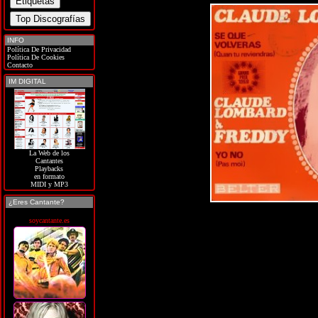
INFO
Política De Privacidad
Política De Cookies
Contacto
IM DIGITAL
La Web de los
Cantantes
Playbacks
en formato
MIDI y MP3
¿Eres Cantante?
soycantante.es