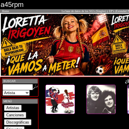
a45rpm
Home
La base de datos de los SG's (Singles) y EP's (Extended P
¿
BUSCAR
MENÚ