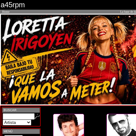
a45rpm
Home
La base de d
BUSCAR
MENÚ