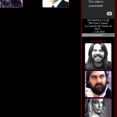
PACHANGA CLAB
"Me Pone Colorao"
La Canción del Verano de
2022...
...o de 2035
¿Eres Cantante?
soycantante.es