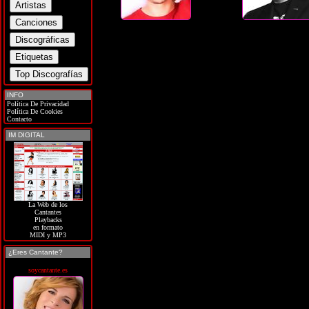
INFO
Política De Privacidad
Política De Cookies
Contacto
IM DIGITAL
La Web de los
Cantantes
Playbacks
en formato
MIDI y MP3
¿Eres Cantante?
soycantante.es