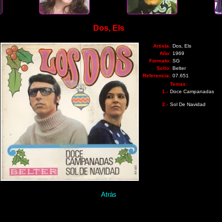
Dos, Els
Artista:
Dos, Els
Año:
1969
Formato:
SG
Sello:
Belter
Referencia:
07.651
Temas:
1.-
Doce Campanadas
2.-
Sol De Navidad
Atrás