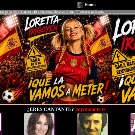
Home
atos de los SG's (Singles) y EP's (Extended Plays) de 17 cm. (7") editados en España.
¿ERES CANTANTE?
soycantante.es