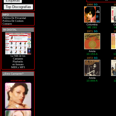
1966
SG
1
INFO
Política De Privacidad
Política De Cookies
Contacto
Columbia
C
ME 293
M
IM DIGITAL
1971
SG
1
Ariola
10.153-A
1
La Web de los
1972
SG
1
Cantantes
Playbacks
en formato
MIDI y MP3
¿Eres Cantante?
Ariola
soycantante.es
10.949-A
1