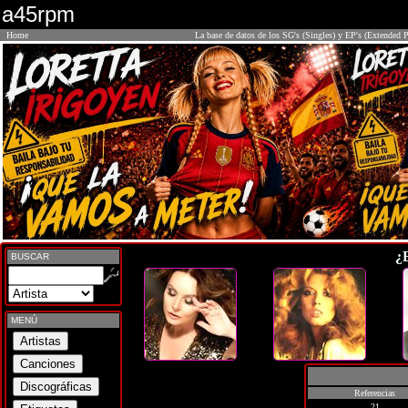
a45rpm
Home
La base de datos de los SG's (Singles) y EP's (Extended P
¿
BUSCAR
MENÚ
Referencias
21