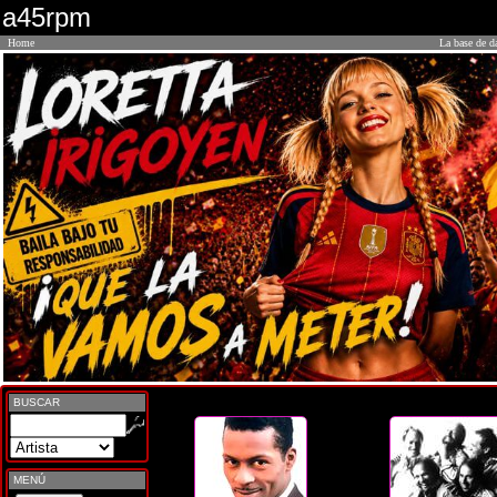
a45rpm
Home
La base de d
BUSCAR
MENÚ