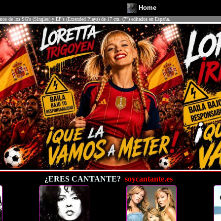
Home
atos de los SG's (Singles) y EP's (Extended Plays) de 17 cm. (7") editados en España.
¿ERES CANTANTE?
soycantante.es