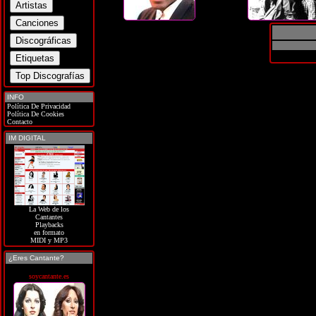
INFO
Política De Privacidad
Política De Cookies
Contacto
IM DIGITAL
La Web de los
Cantantes
Playbacks
en formato
MIDI y MP3
¿Eres Cantante?
soycantante.es