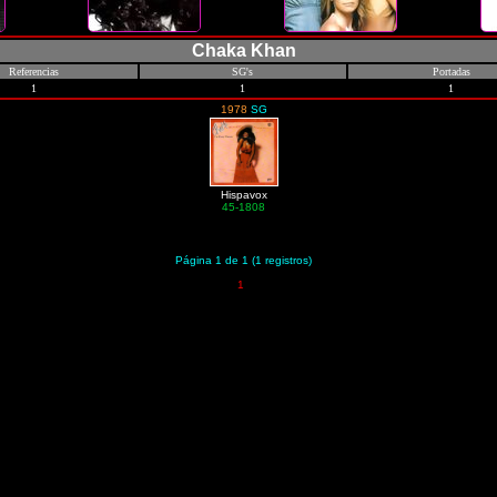
Chaka Khan
Referencias
SG's
Portadas
1
1
1
1978
SG
Hispavox
45-1808
Página 1 de 1 (1 registros)
1