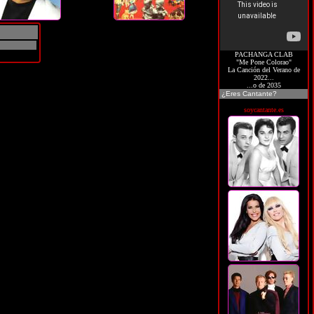
PACHANGA CLAB
"Me Pone Colorao"
La Canción del Verano de
2022...
...o de 2035
¿Eres Cantante?
soycantante.es