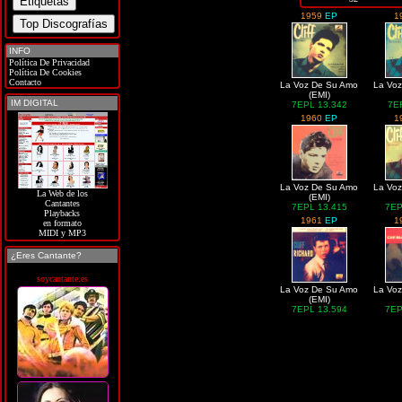
1959
EP
1
INFO
Política De Privacidad
Política De Cookies
Contacto
La Voz De Su Amo
La Vo
(EMI)
IM DIGITAL
7EPL 13.342
7E
1960
EP
1
La Voz De Su Amo
La Vo
La Web de los
(EMI)
Cantantes
7EPL 13.415
7EP
Playbacks
1961
EP
1
en formato
MIDI y MP3
¿Eres Cantante?
soycantante.es
La Voz De Su Amo
La Vo
(EMI)
7EPL 13.594
7EP