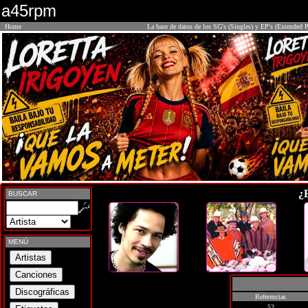
a45rpm
Home
La base de datos de los SG's (Singles) y EP's (Extended P
¿
BUSCAR
MENÚ
Referencias
52