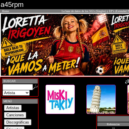
a45rpm
Home
La base de datos de los SG's (Singles) y EP's (Extended P
¿
BUSCAR
MENÚ
Referencias
32