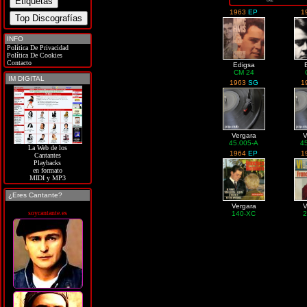
1963
EP
1
INFO
Política De Privacidad
Política De Cookies
Contacto
Edigsa
CM 24
IM DIGITAL
1963
SG
1
Vergara
V
45.005-A
4
La Web de los
1964
EP
1
Cantantes
Playbacks
en formato
MIDI y MP3
¿Eres Cantante?
Vergara
V
soycantante.es
140-XC