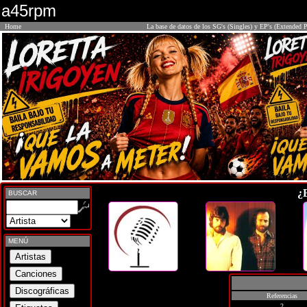
a45rpm
Home
La base de datos de los SG's (Singles) y EP's (Extended P
¿
BUSCAR
MENÚ
Referencias
2