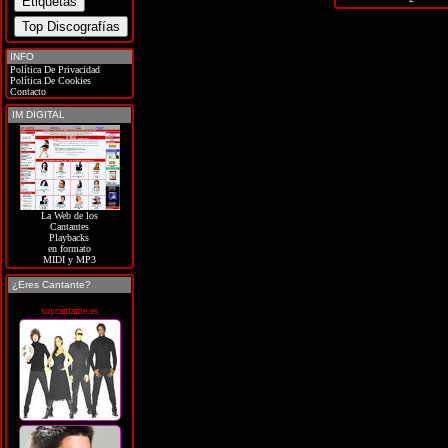
INFO
Política De Privacidad
Política De Cookies
Contacto
IM DIGITAL
La Web de los
Cantantes
Playbacks
en formato
MIDI y MP3
¿Eres Cantante?
soycantante.es