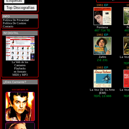
1961
EP
1
INFO
Política De Privacidad
Política De Cookies
Contacto
Fontana
F
467 714 TE
46
IM DIGITAL
1962
EP
1
Zafiro
La Vo
Z-E 231
La Web de los
7EP
Cantantes
1963
EP
1
Playbacks
en formato
MIDI y MP3
¿Eres Cantante?
soycantante.es
La Voz De Su Amo
La Vo
(EMI)
7EPL 13.986
7EP