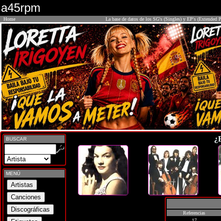
a45rpm
Home
La base de datos de los SG's (Singles) y EP's (Extended P
¿
BUSCAR
MENÚ
Referencias
17