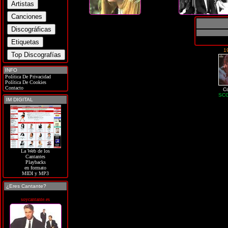
1
INFO
Política De Privacidad
Política De Cookies
Contacto
C
SCG
IM DIGITAL
La Web de los
Cantantes
Playbacks
en formato
MIDI y MP3
¿Eres Cantante?
soycantante.es