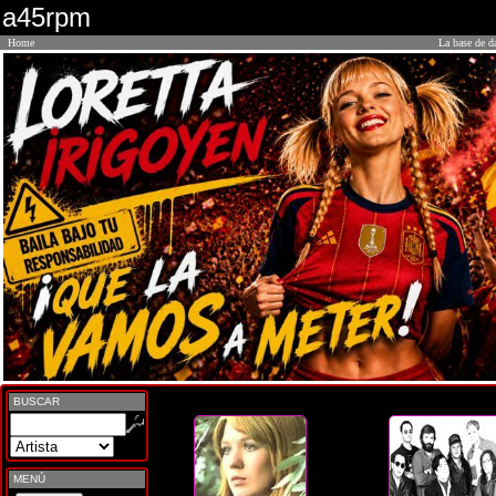
a45rpm
Home
La base de d
BUSCAR
MENÚ