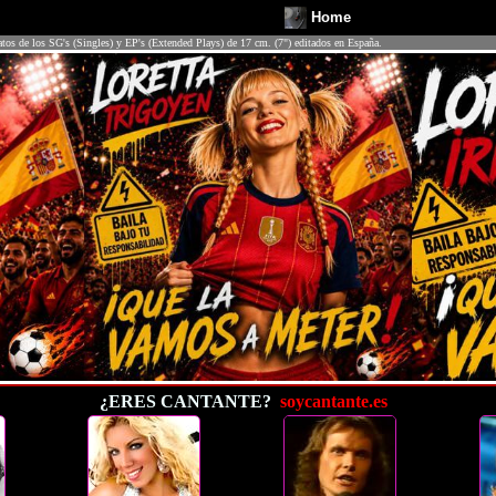
Home
atos de los SG's (Singles) y EP's (Extended Plays) de 17 cm. (7") editados en España.
¿ERES CANTANTE?
soycantante.es