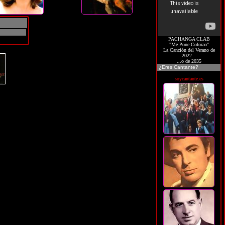
PACHANGA CLAB
"Me Pone Colorao"
La Canción del Verano de
2022...
...o de 2035
¿Eres Cantante?
soycantante.es