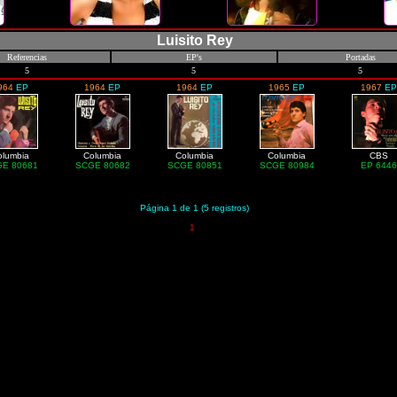
Luisito Rey
Referencias
EP's
Portadas
5
5
5
964
EP
1964
EP
1964
EP
1965
EP
1967
EP
olumbia
Columbia
Columbia
Columbia
CBS
E 80681
SCGE 80682
SCGE 80851
SCGE 80984
EP 6446
Página 1 de 1 (5 registros)
1