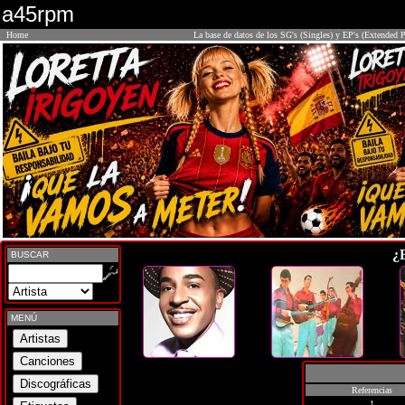
a45rpm
Home
La base de datos de los SG's (Singles) y EP's (Extended P
¿
BUSCAR
MENÚ
Referencias
1