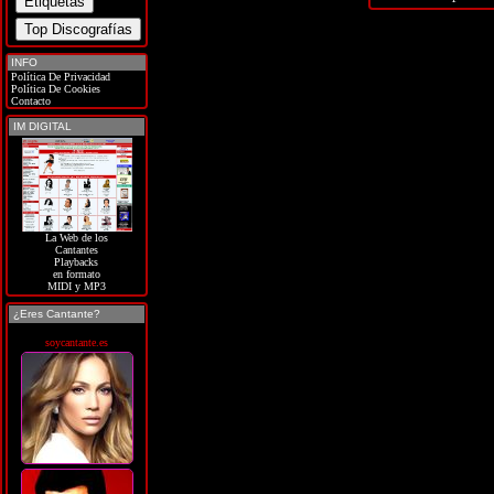
INFO
Política De Privacidad
Política De Cookies
Contacto
IM DIGITAL
La Web de los
Cantantes
Playbacks
en formato
MIDI y MP3
¿Eres Cantante?
soycantante.es