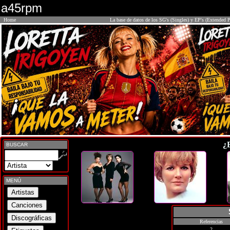
a45rpm
Home
La base de datos de los SG's (Singles) y EP's (Extended P
¿
BUSCAR
MENÚ
Referencias
2