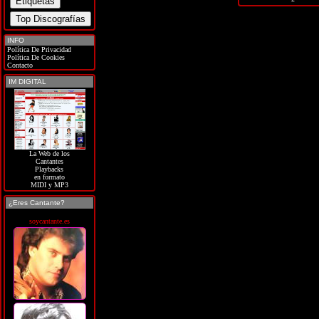
INFO
Política De Privacidad
Política De Cookies
Contacto
IM DIGITAL
La Web de los
Cantantes
Playbacks
en formato
MIDI y MP3
¿Eres Cantante?
soycantante.es