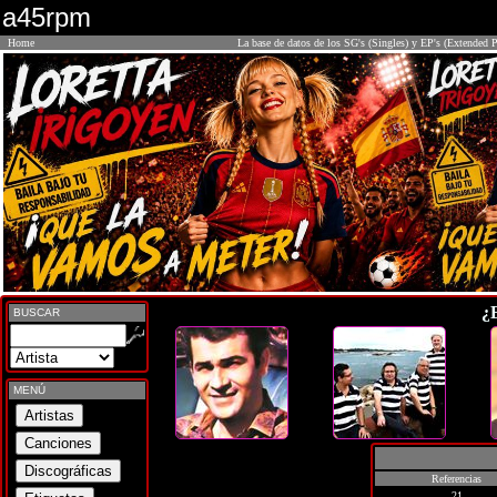
a45rpm
Home
La base de datos de los SG's (Singles) y EP's (Extended P
¿
BUSCAR
MENÚ
Referencias
21