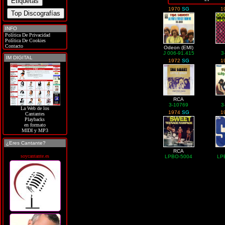
1970
SG
1
INFO
Política De Privacidad
Política De Cookies
Contacto
Odeon (EMI)
J 006-91.415
3
IM DIGITAL
1972
SG
1
RCA
3-10769
3
La Web de los
1974
SG
1
Cantantes
Playbacks
en formato
MIDI y MP3
¿Eres Cantante?
RCA
soycantante.es
LPBO-5004
LP