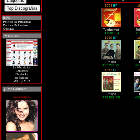
1958
EP
1
INFO
Política De Privacidad
Política De Cookies
Contacto
Telefunken
Te
TFK-95004
TF
IM DIGITAL
1959
EP
1
Philips
421 244 PE
42
La Web de los
1962
EP
1
Cantantes
Playbacks
en formato
MIDI y MP3
¿Eres Cantante?
Philips
soycantante.es
433 808 PE
43