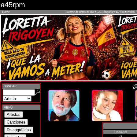
a45rpm
Home
La base de datos de los SG's (Singles) y EP's (Extended P
¿
BUSCAR
MENÚ
Referencias
43