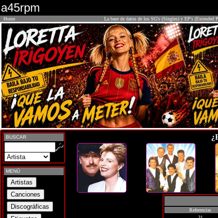
a45rpm
Home
La base de datos de los SG's (Singles) y EP's (Extended P
¿
BUSCAR
MENÚ
Referencias
31