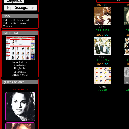
1976
SG
1
INFO
Política De Privacidad
Política De Cookies
Contacto
CBS
CBS 4453
CB
IM DIGITAL
1978
SG
1
CBS
CBS 6787
CB
La Web de los
1983
SG
1
Cantantes
Playbacks
en formato
MIDI y MP3
¿Eres Cantante?
Ariola
soycantante.es
79338
92