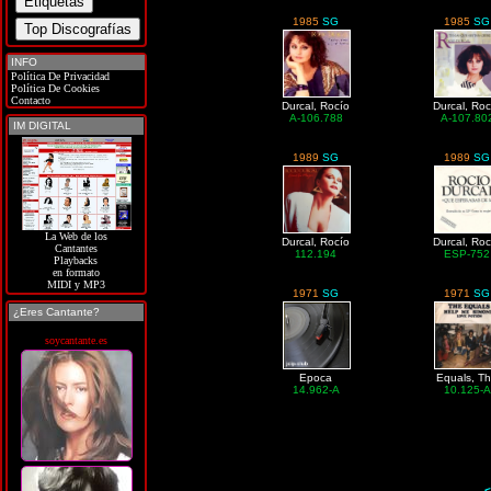
1985
SG
1985
SG
INFO
Política De Privacidad
Política De Cookies
Contacto
Durcal, Rocío
Durcal, Roc
A-106.788
A-107.80
IM DIGITAL
1989
SG
1989
SG
La Web de los
Durcal, Rocío
Durcal, Roc
Cantantes
112.194
ESP-752
Playbacks
en formato
MIDI y MP3
1971
SG
1971
SG
¿Eres Cantante?
soycantante.es
Epoca
Equals, T
14.962-A
10.125-A