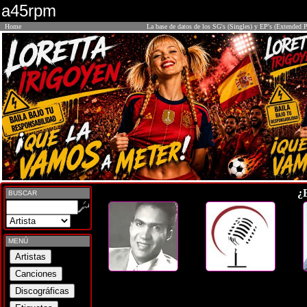
a45rpm
Home
La base de datos de los SG's (Singles) y EP's (Extended P
¿
BUSCAR
MENÚ