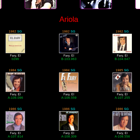
Ariola
1982
SG
1982
SG
1982
SG
Fary, El
Fary, El
Fary, El
0296
B-103.963
B-104.647
1984
SG
1984
SG
1985
SG
Fary, El
Fary, El
Fary, El
A-106.096
A-106.559
A-107.255
1986
SG
1986
SG
1986
SG
Fary, El
Fary, El
Fary, El
A-107.814
A-108.309
A-108.556