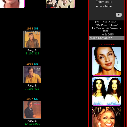
PACHANGA CLAB
"Me Pone Colorao"
La Canción del Verano de
1983
SG
2022...
...o de 2035
¿Eres Cantante?
soycantante.es
Fary, El
B-105.318
1985
SG
Fary, El
A-107.425
1987
SG
Fary, El
1A-108.939