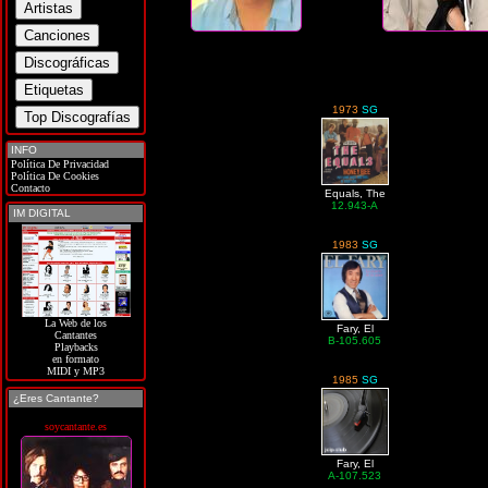
1973
SG
INFO
Política De Privacidad
Política De Cookies
Contacto
Equals, The
12.943-A
IM DIGITAL
1983
SG
La Web de los
Fary, El
Cantantes
B-105.605
Playbacks
en formato
MIDI y MP3
1985
SG
¿Eres Cantante?
soycantante.es
Fary, El
A-107.523