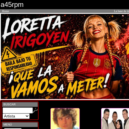
a45rpm
Home
La base de d
BUSCAR
MENÚ