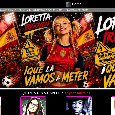
Home
atos de los SG's (Singles) y EP's (Extended Plays) de 17 cm. (7") editados en España.
¿ERES CANTANTE?
soycantante.es