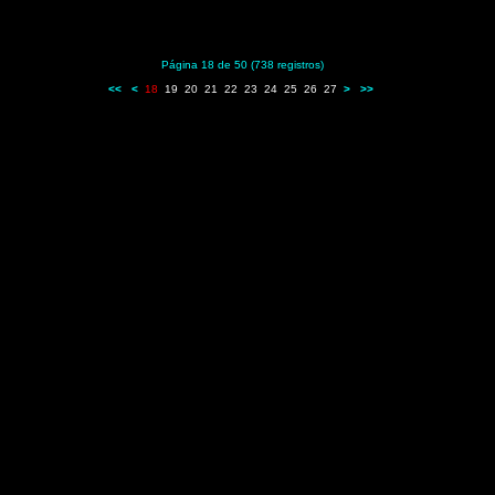
Página 18 de 50 (738 registros)
<<
<
18
19
20
21
22
23
24
25
26
27
>
>>