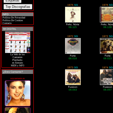
1976
SG
1976
SG
INFO
Política De Privacidad
Política De Cookies
Contacto
Feliu, Núria
Feliu, Núr
06.115
06.128
IM DIGITAL
1972
SG
1972
SG
La Web de los
Furia
Furia
Cantantes
06.016
06.023
Playbacks
en formato
MIDI y MP3
1973
SG
1974
SG
¿Eres Cantante?
soycantante.es
Fusioon
Fusioon
06.043
06.057