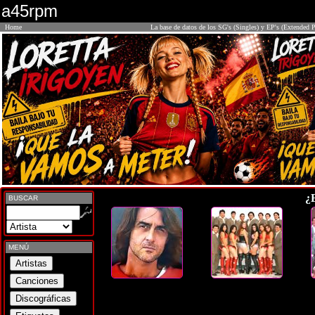
a45rpm
Home
La base de datos de los SG's (Singles) y EP's (Extended P
¿
BUSCAR
MENÚ