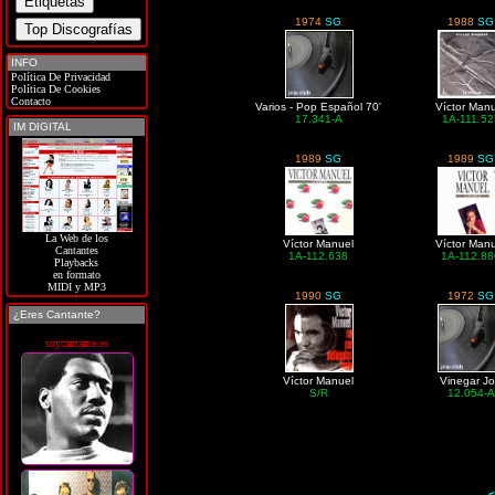
1974
SG
1988
SG
INFO
Política De Privacidad
Política De Cookies
Contacto
Varios - Pop Español 70'
Víctor Man
17.341-A
1A-111.52
IM DIGITAL
1989
SG
1989
SG
La Web de los
Víctor Manuel
Víctor Man
Cantantes
1A-112.638
1A-112.8
Playbacks
en formato
MIDI y MP3
1990
SG
1972
SG
¿Eres Cantante?
soycantante.es
Víctor Manuel
Vinegar J
S/R
12.054-A