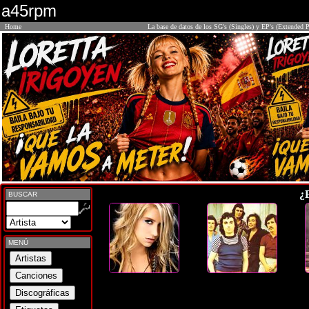
a45rpm
Home
La base de datos de los SG's (Singles) y EP's (Extended P
¿
BUSCAR
MENÚ