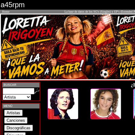
a45rpm
Home
La base de datos de los SG's (Singles) y EP's (Extended P
¿
BUSCAR
MENÚ