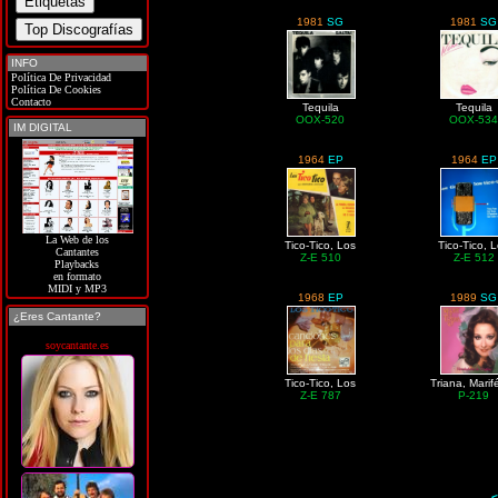
1981
SG
1981
SG
INFO
Política De Privacidad
Política De Cookies
Contacto
Tequila
Tequila
OOX-520
OOX-53
IM DIGITAL
1964
EP
1964
EP
La Web de los
Tico-Tico, Los
Tico-Tico, 
Cantantes
Z-E 510
Z-E 512
Playbacks
en formato
MIDI y MP3
1968
EP
1989
SG
¿Eres Cantante?
soycantante.es
Tico-Tico, Los
Triana, Marif
Z-E 787
P-219