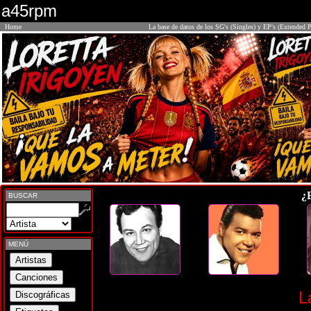
a45rpm
Home
La base de datos de los SG's (Singles) y EP's (Extended P
¿
BUSCAR
MENÚ
L