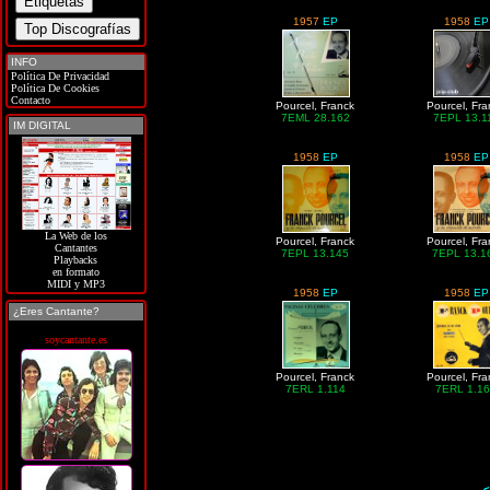
1957
EP
1958
EP
INFO
Política De Privacidad
Política De Cookies
Contacto
Pourcel, Franck
Pourcel, Fr
7EML 28.162
7EPL 13.1
IM DIGITAL
1958
EP
1958
EP
La Web de los
Pourcel, Franck
Pourcel, Fr
Cantantes
7EPL 13.145
7EPL 13.1
Playbacks
en formato
MIDI y MP3
1958
EP
1958
EP
¿Eres Cantante?
soycantante.es
Pourcel, Franck
Pourcel, Fr
7ERL 1.114
7ERL 1.1