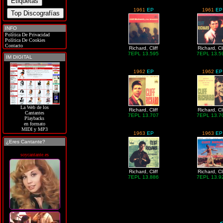
1961
EP
1961
EP
INFO
Política De Privacidad
Política De Cookies
Contacto
Richard, Cliff
Richard, Cli
7EPL 13.595
7EPL 13.5
IM DIGITAL
1962
EP
1962
EP
La Web de los
Richard, Cliff
Richard, Cli
Cantantes
7EPL 13.707
7EPL 13.7
Playbacks
en formato
MIDI y MP3
1963
EP
1963
EP
¿Eres Cantante?
soycantante.es
Richard, Cliff
Richard, Cli
7EPL 13.886
7EPL 13.9