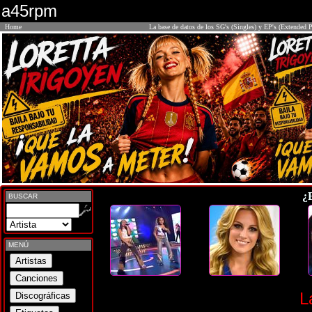
a45rpm
Home
La base de datos de los SG's (Singles) y EP's (Extended P
¿
BUSCAR
MENÚ
L