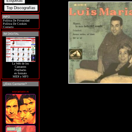
INFO
Política De Privacidad
Política De Cookies
Contacto
IM DIGITAL
La Web de los
Cantantes
Playbacks
en formato
MIDI y MP3
¿Eres Cantante?
soycantante.es