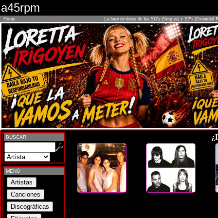
a45rpm
Home
La base de datos de los SG's (Singles) y EP's (Extended P
¿
BUSCAR
MENÚ