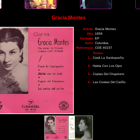
Gracia Montes
Artista:
Gracia Montes
Año:
1956
Formato:
EP
Sello:
Columbia
Referencia:
CGE 60237
Temas:
1.-
Cariá La Sanluqueña
2.-
Habla Con Los Ojos
3.-
Coplas Del Chapinero
4.-
Las Cositas Del Cariño