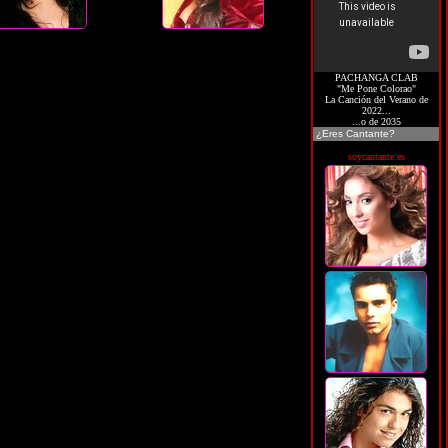
PACHANGA CLAB
"Me Pone Colorao"
La Canción del Verano de
2022...
...o de 2035
¿Eres Cantante?
soycantante.es