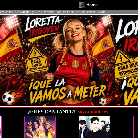
Home
atos de los SG's (Singles) y EP's (Extended Plays) de 17 cm. (7") editados en España.
¿ERES CANTANTE?
soycantante.es