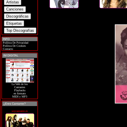
INFO
Política De Privacidad
Política De Cookies
Contacto
IM DIGITAL
La Web de los
Cantantes
Playbacks
en formato
MIDI y MP3
¿Eres Cantante?
soycantante.es