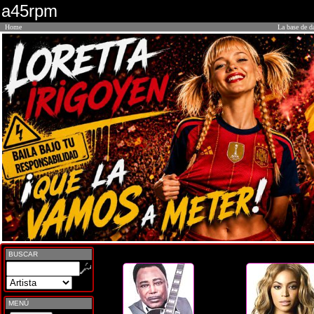
a45rpm
Home
La base de d
BUSCAR
MENÚ