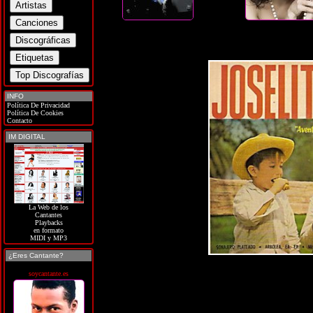
INFO
Política De Privacidad
Política De Cookies
Contacto
IM DIGITAL
La Web de los
Cantantes
Playbacks
en formato
MIDI y MP3
¿Eres Cantante?
soycantante.es