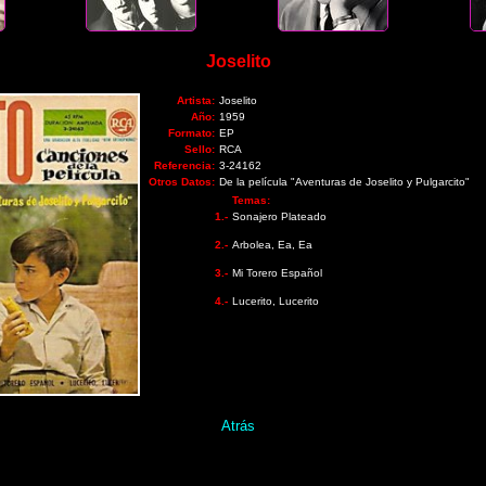
Joselito
Artista:
Joselito
Año:
1959
Formato:
EP
Sello:
RCA
Referencia:
3-24162
Otros Datos:
De la película "Aventuras de Joselito y Pulgarcito"
Temas:
1.-
Sonajero Plateado
2.-
Arbolea, Ea, Ea
3.-
Mi Torero Español
4.-
Lucerito, Lucerito
Atrás