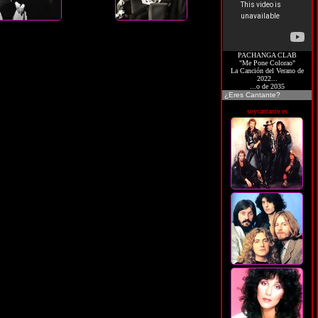
PACHANGA CLAB
"Me Pone Colorao"
La Canción del Verano de
2022...
...o de 2035
¿Eres Cantante?
soycantante.es