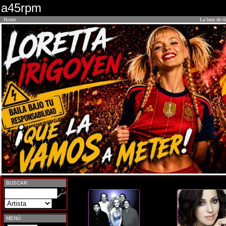
a45rpm
Home
La base de d
BUSCAR
MENÚ