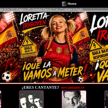
Home
atos de los SG's (Singles) y EP's (Extended Plays) de 17 cm. (7") editados en España.
¿ERES CANTANTE?
soycantante.es