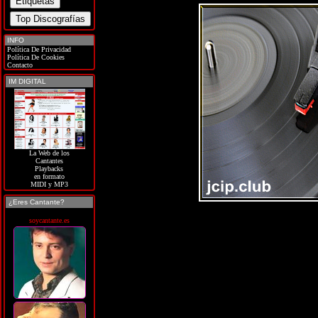
INFO
Política De Privacidad
Política De Cookies
Contacto
IM DIGITAL
La Web de los
Cantantes
Playbacks
en formato
MIDI y MP3
¿Eres Cantante?
soycantante.es