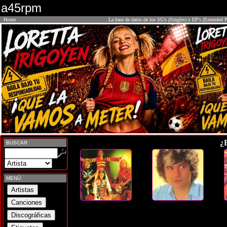
a45rpm
Home
La base de datos de los SG's (Singles) y EP's (Extended P
¿
BUSCAR
MENÚ