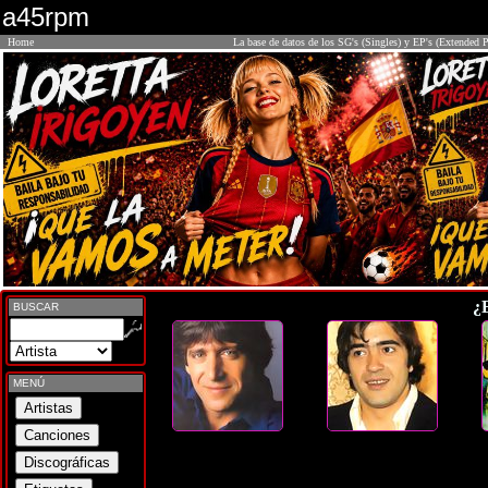
a45rpm
Home
La base de datos de los SG's (Singles) y EP's (Extended P
¿
BUSCAR
MENÚ