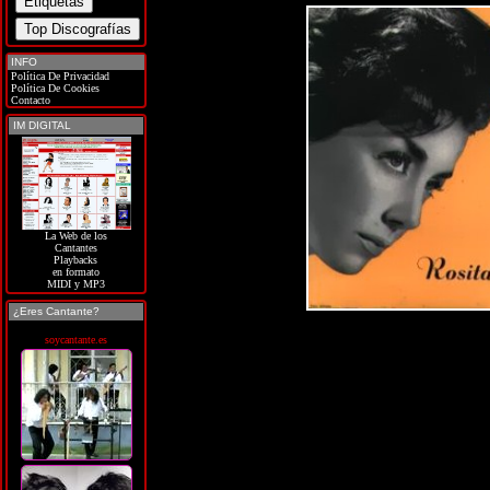
INFO
Política De Privacidad
Política De Cookies
Contacto
IM DIGITAL
La Web de los
Cantantes
Playbacks
en formato
MIDI y MP3
¿Eres Cantante?
soycantante.es