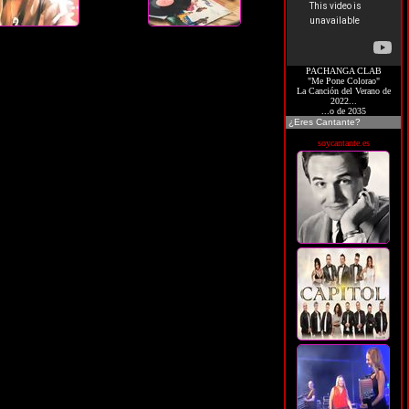
PACHANGA CLAB
"Me Pone Colorao"
La Canción del Verano de
2022...
...o de 2035
¿Eres Cantante?
soycantante.es