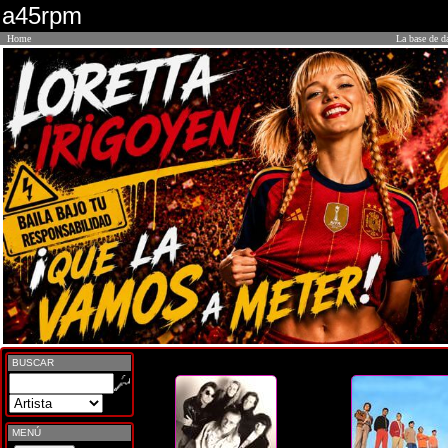
a45rpm
Home
La base de d
BUSCAR
MENÚ