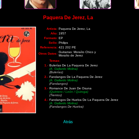
Paquera De Jerez, La
Artista:
Paquera De Jerez, La
Año:
1957
Formato:
EP
Sello:
Philips
Referencia:
421 202 PE
Guitarras: Moraíto Chico y
Otros Datos:
Moraíto de Jerez
Temas:
1.-
Bulerías De La Paquera De Jerez
(A. Gallardo Molina)
(Bulerías)
2.-
Fandangos De La Paquera De Jerez
(A. Gallardo Molina)
(Fandangos)
3.-
Romance De Juan De Osuna
(Quintero / León / Quiroga)
(Tientos)
4.-
Fandangos De Huelva De La Paquera De Jerez
(A. Gallardo Molina)
(Fandangos De Huelva)
Atrás