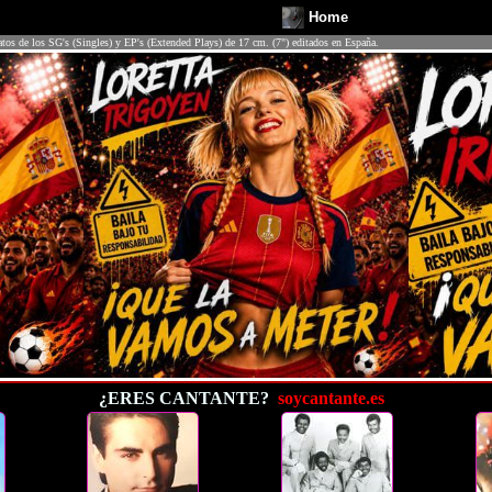
Home
atos de los SG's (Singles) y EP's (Extended Plays) de 17 cm. (7") editados en España.
¿ERES CANTANTE?
soycantante.es