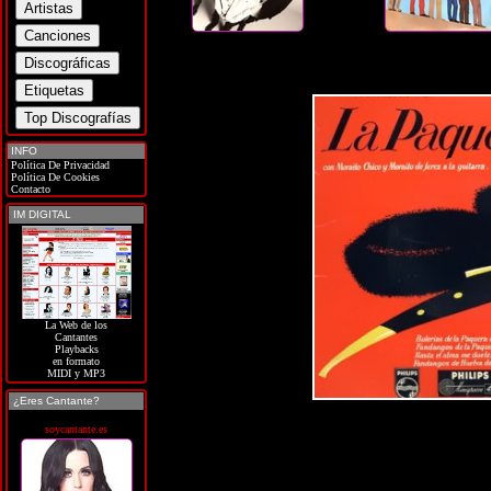
INFO
Política De Privacidad
Política De Cookies
Contacto
IM DIGITAL
La Web de los
Cantantes
Playbacks
en formato
MIDI y MP3
¿Eres Cantante?
soycantante.es