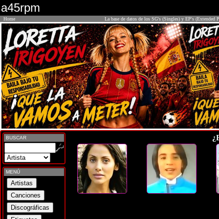
a45rpm
Home
La base de datos de los SG's (Singles) y EP's (Extended P
¿
BUSCAR
MENÚ