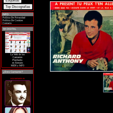
INFO
Política De Privacidad
Política De Cookies
Contacto
IM DIGITAL
La Web de los
Cantantes
Playbacks
en formato
MIDI y MP3
¿Eres Cantante?
soycantante.es