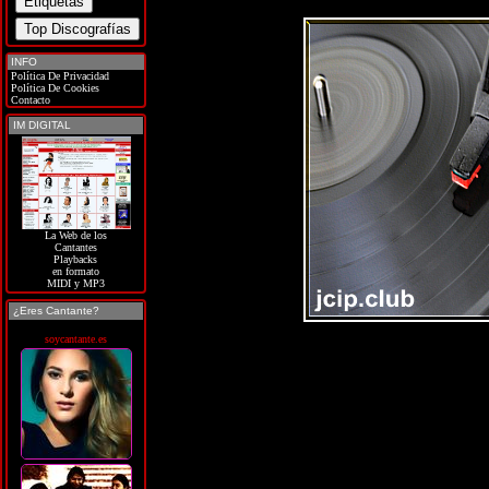
INFO
Política De Privacidad
Política De Cookies
Contacto
IM DIGITAL
La Web de los
Cantantes
Playbacks
en formato
MIDI y MP3
¿Eres Cantante?
soycantante.es