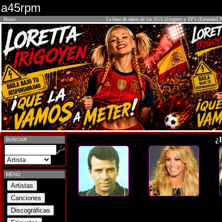
a45rpm
Home
La base de datos de los SG's (Singles) y EP's (Extended P
¿
BUSCAR
MENÚ