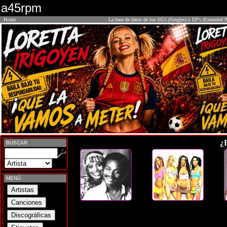
a45rpm
Home
La base de datos de los SG's (Singles) y EP's (Extended P
¿
BUSCAR
MENÚ