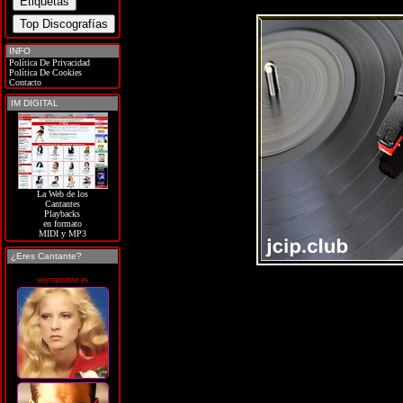
INFO
Política De Privacidad
Política De Cookies
Contacto
IM DIGITAL
La Web de los
Cantantes
Playbacks
en formato
MIDI y MP3
¿Eres Cantante?
soycantante.es