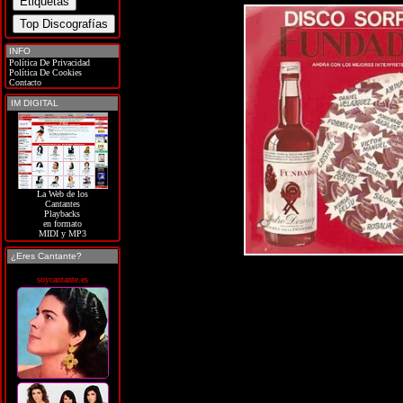
INFO
Política De Privacidad
Política De Cookies
Contacto
IM DIGITAL
La Web de los
Cantantes
Playbacks
en formato
MIDI y MP3
¿Eres Cantante?
soycantante.es