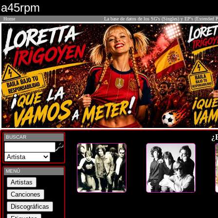
a45rpm
Home
La base de datos de los SG's (Singles) y EP's (Extended P
¿
BUSCAR
MENÚ