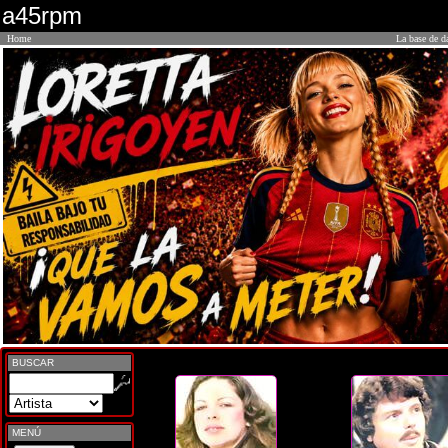
a45rpm
Home
La base de d
BUSCAR
MENÚ