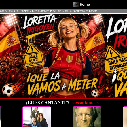
Home
atos de los SG's (Singles) y EP's (Extended Plays) de 17 cm. (7") editados en España.
¿ERES CANTANTE?
soycantante.es