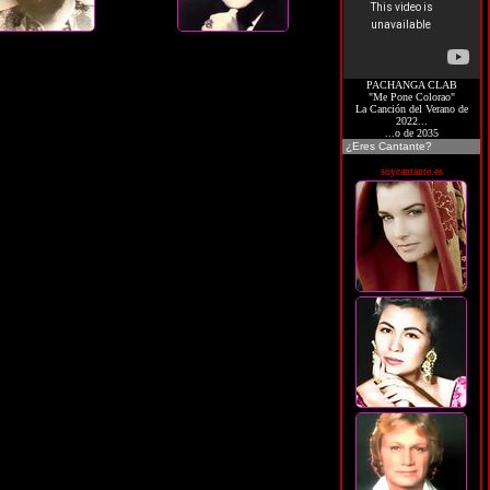
PACHANGA CLAB
"Me Pone Colorao"
La Canción del Verano de
2022...
...o de 2035
¿Eres Cantante?
soycantante.es