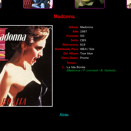
Madonna
Artista:
Madonna
Año:
1987
Formato:
SG
Sello:
CBS
Referencia:
819
Distribuido Para:
WEA / Sire
Del Album:
True blue
Otros Datos:
Promo
Temas:
1.-
La Isla Bonita
(Madonna / P. Leonard / B. Gaitsch)
Atrás