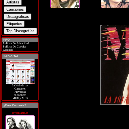
INFO
Política De Privacidad
Política De Cookies
Contacto
IM DIGITAL
La Web de los
Cantantes
Playbacks
en formato
MIDI y MP3
¿Eres Cantante?
soycantante.es