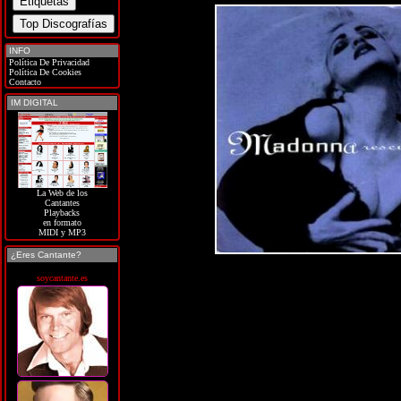
INFO
Política De Privacidad
Política De Cookies
Contacto
IM DIGITAL
La Web de los
Cantantes
Playbacks
en formato
MIDI y MP3
¿Eres Cantante?
soycantante.es