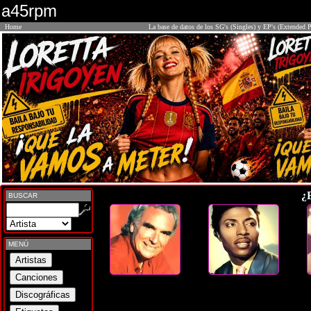
a45rpm
Home
La base de datos de los SG's (Singles) y EP's (Extended P
¿
BUSCAR
MENÚ