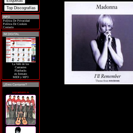
INFO
Política De Privacidad
Política De Cookies
Contacto
IM DIGITAL
La Web de los
Cantantes
Playbacks
en formato
MIDI y MP3
¿Eres Cantante?
soycantante.es