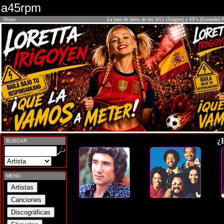
a45rpm
Home
La base de datos de los SG's (Singles) y EP's (Extended P
¿
BUSCAR
MENÚ