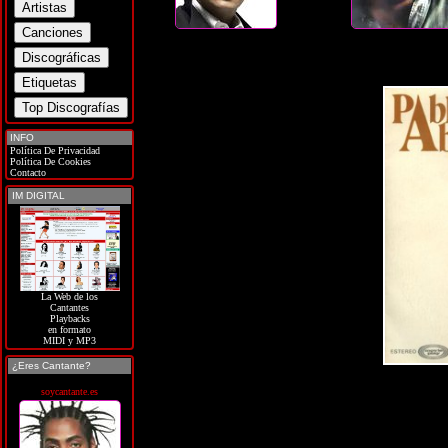
INFO
Política De Privacidad
Política De Cookies
Contacto
IM DIGITAL
La Web de los
Cantantes
Playbacks
en formato
MIDI y MP3
¿Eres Cantante?
soycantante.es