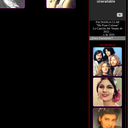
PACHANGA CLAB
"Me Pone Colorao"
La Canción del Verano de
2022...
...o de 2035
¿Eres Cantante?
soycantante.es