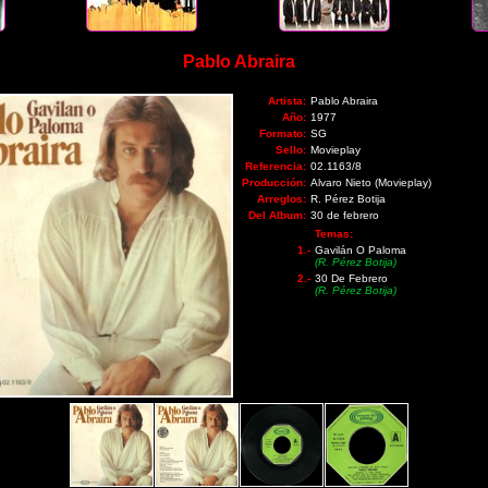
Pablo Abraira
Artista:
Pablo Abraira
Año:
1977
Formato:
SG
Sello:
Movieplay
Referencia:
02.1163/8
Producción:
Alvaro Nieto (Movieplay)
Arreglos:
R. Pérez Botija
Del Album:
30 de febrero
Temas:
1.-
Gavilán O Paloma
(R. Pérez Botija)
2.-
30 De Febrero
(R. Pérez Botija)