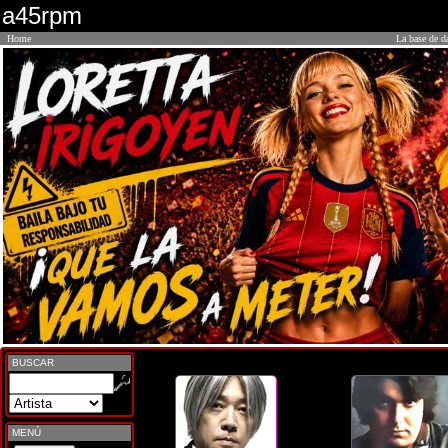
a45rpm
Home
La base de d
BUSCAR
MENÚ