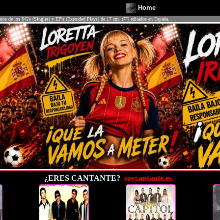
Home
atos de los SG's (Singles) y EP's (Extended Plays) de 17 cm. (7") editados en España.
¿ERES CANTANTE?
soycantante.es