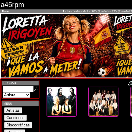
a45rpm
Home
La base de datos de los SG's (Singles) y EP's (Extended P
¿
BUSCAR
MENÚ