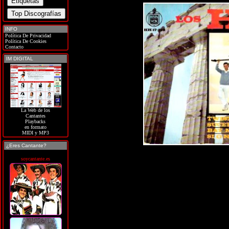
INFO
Política De Privacidad
Política De Cookies
Contacto
IM DIGITAL
La Web de los
Cantantes
Playbacks
en formato
MIDI y MP3
¿Eres Cantante?
soycantante.es