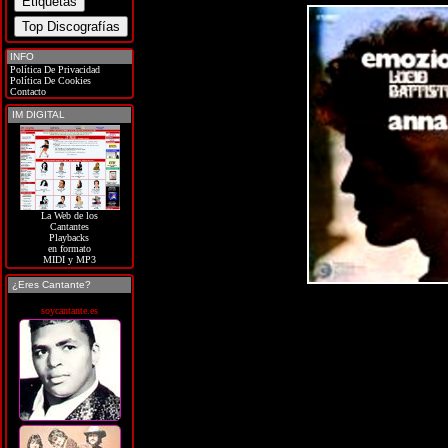
INFO
Política De Privacidad
Política De Cookies
Contacto
IM DIGITAL
La Web de los
Cantantes
Playbacks
en formato
MIDI y MP3
¿Eres Cantante?
soycantante.es