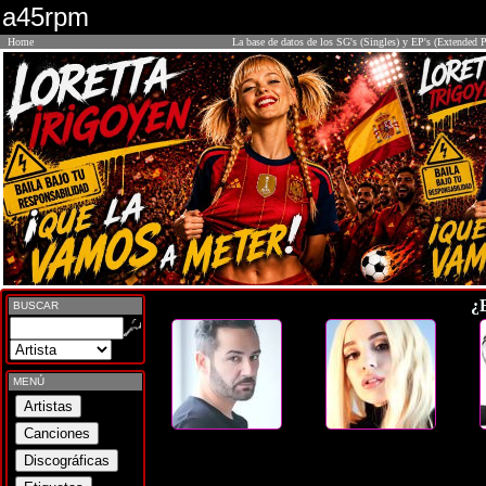
a45rpm
Home
La base de datos de los SG's (Singles) y EP's (Extended P
¿
BUSCAR
MENÚ