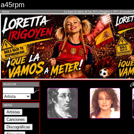
a45rpm
Home
La base de datos de los SG's (Singles) y EP's (Extended P
¿
BUSCAR
MENÚ