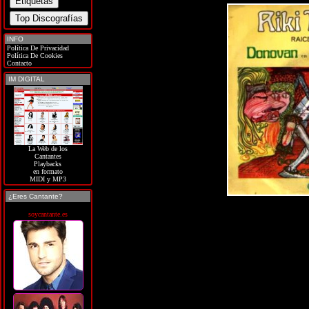
INFO
Política De Privacidad
Política De Cookies
Contacto
IM DIGITAL
La Web de los
Cantantes
Playbacks
en formato
MIDI y MP3
¿Eres Cantante?
soycantante.es