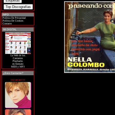
INFO
Política De Privacidad
Política De Cookies
Contacto
IM DIGITAL
La Web de los
Cantantes
Playbacks
en formato
MIDI y MP3
¿Eres Cantante?
soycantante.es