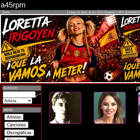
a45rpm
Home
La base de datos de los SG's (Singles) y EP's (Extended P
¿
BUSCAR
MENÚ