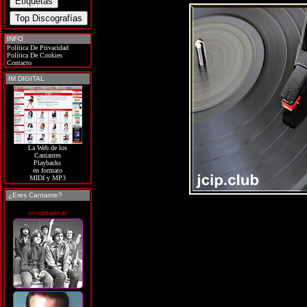
INFO
Política De Privacidad
Política De Cookies
Contacto
IM DIGITAL
La Web de los
Cantantes
Playbacks
en formato
MIDI y MP3
¿Eres Cantante?
soycantante.es