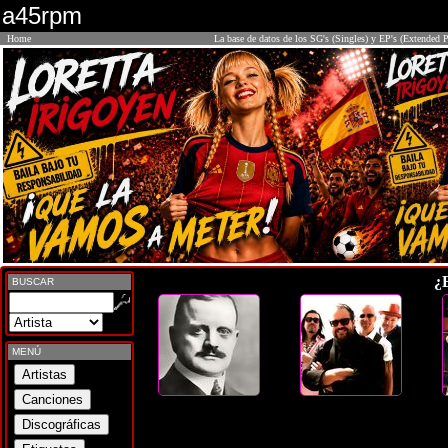
a45rpm
Home
La base de datos de los SG's (Singles) y EP's (Extended P
¿
BUSCAR
MENÚ