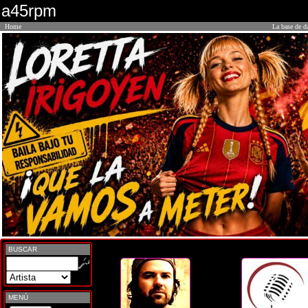
a45rpm
Home
La base de d
BUSCAR
MENÚ