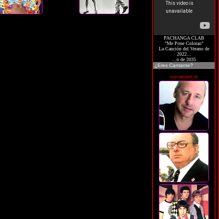
PACHANGA CLAB
"Me Pone Colorao"
La Canción del Verano de
2022...
...o de 2035
¿Eres Cantante?
soycantante.es