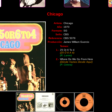
Chicago
Artista:
Chicago
Año:
1970
Formato:
SG
Sello:
CBS
Referencia:
CBS 5076
Producción:
James William Guercio
Temas:
1.-
25 Or 6 To 4
(25 Ó 6 A 4)
(R. Lamm)
2.-
Where Do We Go From Here
(Dónde Vamos Desde Aquí)
(P. Cetera)