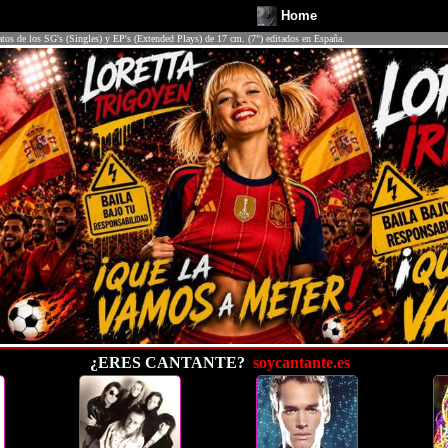
Home
atos de los SG's (Singles) y EP's (Extended Plays) de 17 cm. (7") editados en España.
¿ERES CANTANTE?
soycantante.es