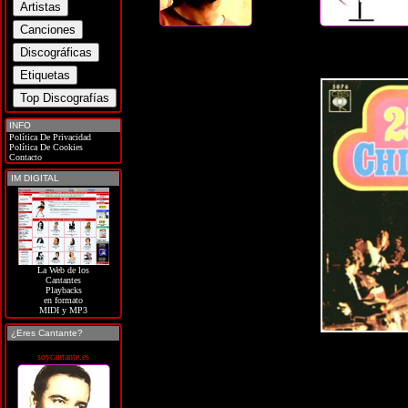
INFO
Política De Privacidad
Política De Cookies
Contacto
IM DIGITAL
La Web de los
Cantantes
Playbacks
en formato
MIDI y MP3
¿Eres Cantante?
soycantante.es