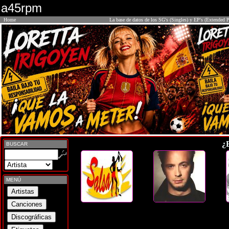
a45rpm
Home
La base de datos de los SG's (Singles) y EP's (Extended P
¿
BUSCAR
MENÚ