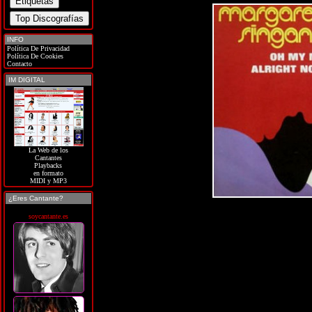
INFO
Política De Privacidad
Política De Cookies
Contacto
IM DIGITAL
La Web de los
Cantantes
Playbacks
en formato
MIDI y MP3
¿Eres Cantante?
soycantante.es