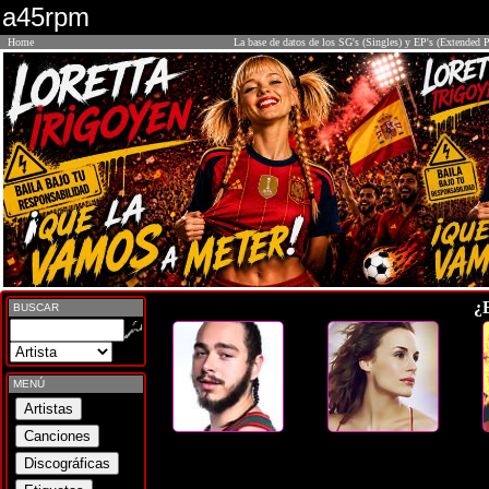
a45rpm
Home
La base de datos de los SG's (Singles) y EP's (Extended P
¿
BUSCAR
MENÚ