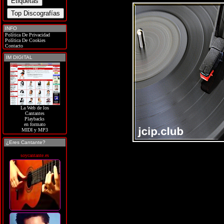
INFO
Política De Privacidad
Política De Cookies
Contacto
IM DIGITAL
La Web de los
Cantantes
Playbacks
en formato
MIDI y MP3
¿Eres Cantante?
soycantante.es