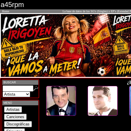
a45rpm
Home
La base de datos de los SG's (Singles) y EP's (Extended P
¿
BUSCAR
MENÚ