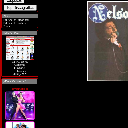
INFO
Política De Privacidad
Política De Cookies
Contacto
IM DIGITAL
La Web de los
Cantantes
Playbacks
en formato
MIDI y MP3
¿Eres Cantante?
soycantante.es