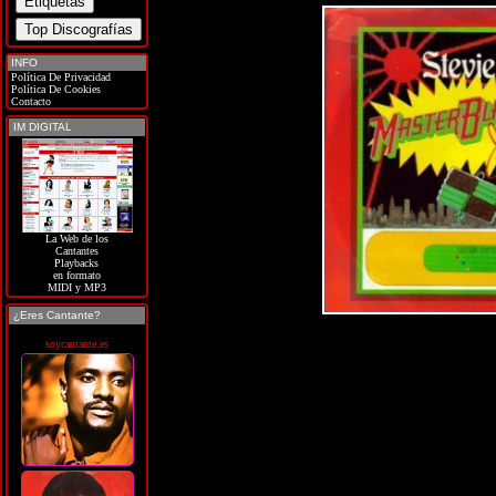
INFO
Política De Privacidad
Política De Cookies
Contacto
IM DIGITAL
La Web de los
Cantantes
Playbacks
en formato
MIDI y MP3
¿Eres Cantante?
soycantante.es