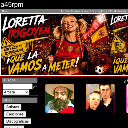
a45rpm
Home
La base de datos de los SG's (Singles) y EP's (Extended P
¿
BUSCAR
MENÚ