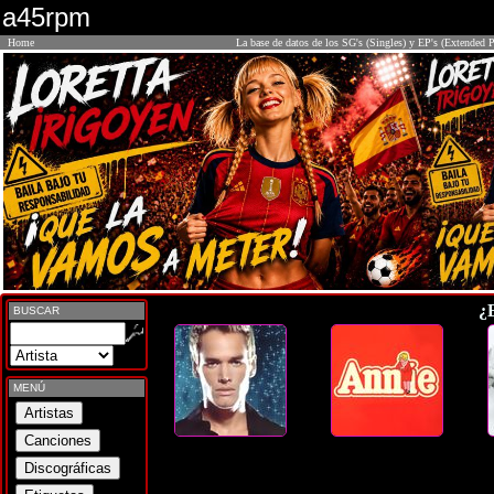
a45rpm
Home
La base de datos de los SG's (Singles) y EP's (Extended P
¿
BUSCAR
MENÚ