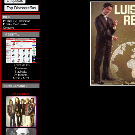
INFO
Política De Privacidad
Política De Cookies
Contacto
IM DIGITAL
La Web de los
Cantantes
Playbacks
en formato
MIDI y MP3
¿Eres Cantante?
soycantante.es