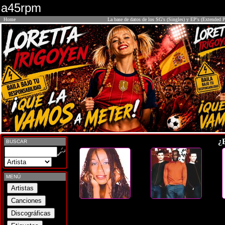
a45rpm
Home
La base de datos de los SG's (Singles) y EP's (Extended P
¿
BUSCAR
MENÚ