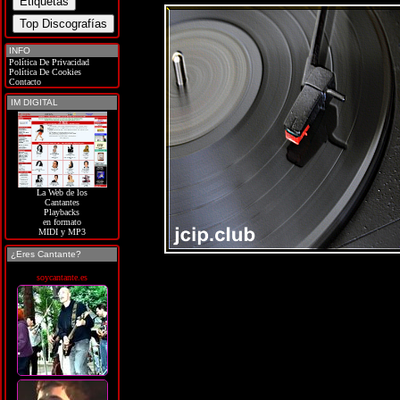
INFO
Política De Privacidad
Política De Cookies
Contacto
IM DIGITAL
La Web de los
Cantantes
Playbacks
en formato
MIDI y MP3
¿Eres Cantante?
soycantante.es