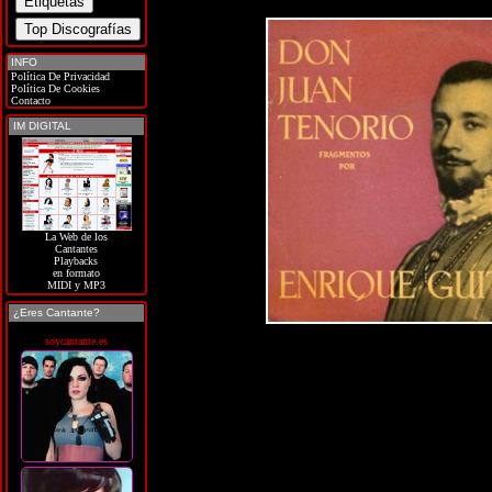
INFO
Política De Privacidad
Política De Cookies
Contacto
IM DIGITAL
La Web de los
Cantantes
Playbacks
en formato
MIDI y MP3
¿Eres Cantante?
soycantante.es