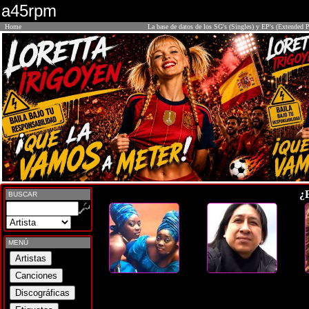
a45rpm
Home
La base de datos de los SG's (Singles) y EP's (Extended P
¿
BUSCAR
MENÚ