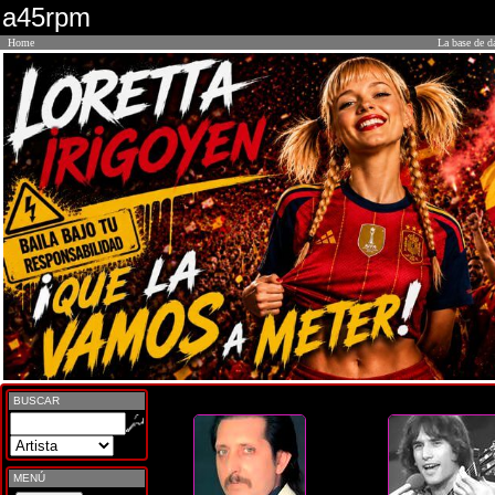
a45rpm
Home
La base de d
BUSCAR
MENÚ