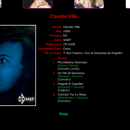
Claudio Villa
Artista:
Claudio Villa
Año:
1958
Formato:
EP
Sello:
SAEF
Referencia:
CP-1000
Distribuido Para:
Cetra
Otros Datos:
Y Dúo Fasano. Con la Orquesta de Angelini
Temas:
1.-
Piccolissima Serenata
(Amurri / Ferrio)
(Canción Lenta)
2.-
Un Filo Di Speranza
(Seracini / Testoni)
(Canción)
3.-
Fragole E Capellini
(Serracini / Panzeri)
(Calipso)
4.-
Cancelo Tra Le Rose
(Mascheroni / Panzeri)
(Canción)
Atrás