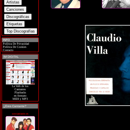
INFO
Política De Privacidad
Política De Cookies
Contacto
IM DIGITAL
La Web de los
Cantantes
Playbacks
en formato
MIDI y MP3
¿Eres Cantante?
soycantante.es