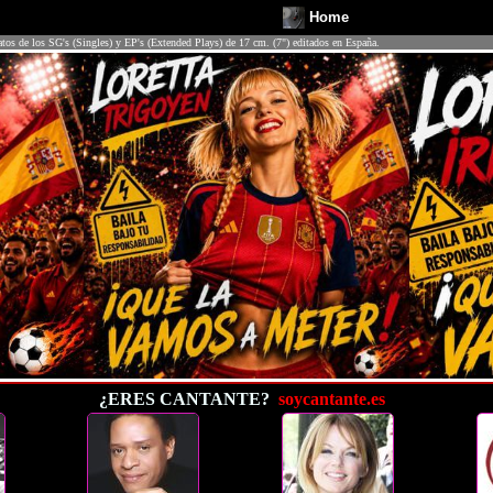
Home
atos de los SG's (Singles) y EP's (Extended Plays) de 17 cm. (7") editados en España.
¿ERES CANTANTE?
soycantante.es