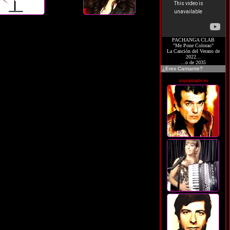
PACHANGA CLAB
"Me Pone Colorao"
La Canción del Verano de
2022...
...o de 2035
¿Eres Cantante?
soycantante.es